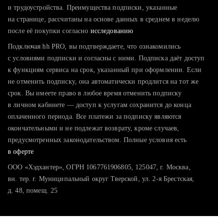
тратите много времени на поиск и вручную поднимаете
и трудоустройства. Преимущества подписки, указанные
резюме
на странице, рассчитаны на основе данных в среднем в неделю
после её покупки согласно
хотите сравнить себя с конкурентами и оценить шансы
исследованию
Подключая hh PRO, вы подтверждаете, что ознакомились
с условиями подписки и согласны с ними. Подписка даёт доступ
к функциям сервиса на срок, указанный при оформлении. Если
не отменить подписку, она автоматически продлится на тот же
срок. Вы имеете право в любое время отменить подписку
в личном кабинете — доступ к услугам сохранится до конца
оплаченного периода. Все платежи за подписку являются
окончательными и не подлежат возврату, кроме случаев,
предусмотренных законодательством. Полные условия есть
в оферте
ООО «Хэдхантер», ОГРН 1067761906805, 125047, г. Москва,
вн. тер. г. Муниципальный округ Тверской, ул. 2-я Брестская,
д. 48, помещ. 25