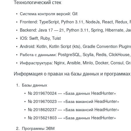
Технологический стек
Система контроля версий:
Git
Frontend:
TypeScript, Python 3.11, NodeJs, React, Redux, R
Backend:
Java 17 — 21, Python 3.11, Spring, Hibernate, Jac
IOS:
Swift, Ruby, Tuist
Android:
Kotlin, Kotlin Script (kts), Gradle Convention Plugi
Работа с данными:
PostgreSQL, Scylla, Redis, ClickHouse, 
Инфраструктура:
Nginx, Ansible, MinIo, Docker, Consul, G
Информация о правах на базы данных и программах
Базы данных
№ 2019670024 — «База данных HeadHunter»
№ 2019670023 — «База вакансий HeadHunter»
№ 2018620237 — «База вакансий HeadHunter»
№ 2015621803 — «База данных HeadHunter»
Программы ЭВМ