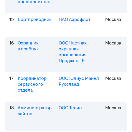
представитель
15
Бортпроводник
ПАО Аэрофлот
Москва
16
Охранник
ООО Частная
Москва
в особняк
охранная
организация
Проджект-9
17
Координатор
ООО Юлиус Майнл
Москва
сервисного
Руссланд
отдела
18
Администратор
ООО Тесис
Москва
сайтов