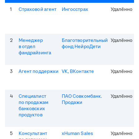
1
Страховой агент
Ингосстрах
Удалённо
2
Менеджер
Благотворительный
Удалённо
в отдел
фонд НейроДети
фандрайзинга
3
Агент поддержки
VK, ВКонтакте
Удалённо
4
Специалист
ПАО Совкомбанк.
Удалённо
по продажам
Продажи
банковских
продуктов
5
Консультант
xHuman Sales
Удалённо