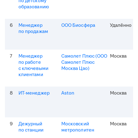
по детскому
образованию
6
Менеджер
ООО Биосфера
Удалённо
по продажам
7
Менеджер
Самолет Плюс (ООО
Москва
по работе
Самолет Плюс
с ключевыми
Москва Цао)
клиентами
8
ИТ-менеджер
Aston
Москва
9
Дежурный
Московский
Москва
по станции
метрополитен