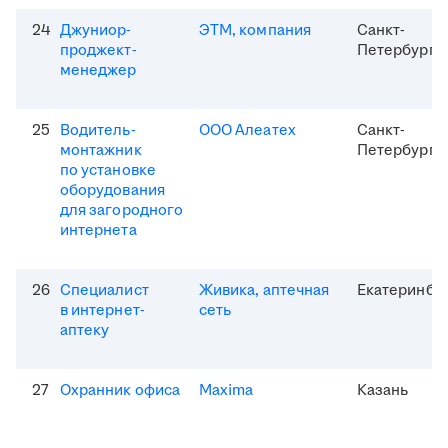
24
Джуниор-
ЭТМ, компания
Санкт-
проджект-
Петербург
менеджер
25
Водитель-
ООО Алеатех
Санкт-
монтажник
Петербург
по установке
оборудования
для загородного
интернета
26
Специалист
Живика, аптечная
Екатеринбу
в интернет-
сеть
аптеку
27
Охранник офиса
Maxima
Казань