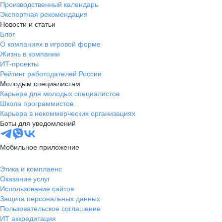
Производственный календарь
Новгородская
Боровичи
Экспертная рекомендация
область
Новости и статьи
Валдай
Малая Вишера
Блог
О компаниях в игровой форме
Окуловка
Пестово
Жизнь в компании
Сольцы
Старая Русса
ИТ-проекты
Холм
Чудово
Рейтинг работодателей России
Мурманская область
Апатиты
Молодым специалистам
Карьера для молодых специалистов
Гаджиево
Заозерск
Школа программистов
Заполярный
Кандалакша
Карьера в некоммерческих организациях
Кировск (Мурманская
Ковдор
Боты для уведомлений
область)
Кола
Мончегорск
Мобильное приложение
Оленегорск
Островной
Полярные Зори
Полярный
Этика и комплаенс
Оказание услуг
Североморск
Снежногорск
Использование сайтов
Республика Карелия
Беломорск
Защита персональных данных
Кемь
Кондопога
Пользовательское соглашение
ИТ аккредитация
Костомукша
Лахденпохья