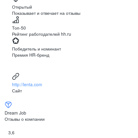
Ярославль
Луганск
Открытый
Показывает и отвечает на отзывы
Луцк
Севастополь
Симферополь
Сумы
Топ-50
Тернополь
Ужгород
Рейтинг работодателей hh.ru
Харьков
Херсон
Хмельницкий
Черкассы
Победитель и номинант
Черновцы
Чернигов
Премия HR-бренд
Ленинградская
Ханты-Мансийск
область
Тольятти
Дудинка
(Красноярский край)
http://lenta.com
Тура (Красноярский
Агинское
Сайт
край)
(Забайкальский АО)
Усть-Ордынский
Палана
Анадырь
Сочи
Dream Job
Норильск
Дзержинск
Отзывы о компании
(Нижегородская
область)
3,6
Арзамас
Саров