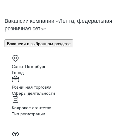
Нижний Новгород
Великий Новгород
Омск
Орел
Вакансии компании «Лента, федеральная
Оренбург
Пенза
розничная сеть»
Пермь
Петрозаводск
Псков
Ростов-на-Дону
Вакансии в выбранном разделе
Рязань
Самара
Саратов
Якутск
Южно-Сахалинск
Владикавказ
Санкт-Петербург
Смоленск
Ставрополь
Город
Тамбов
Казань
Розничная торговля
Тверь
Томск
Сферы деятельности
Кызыл
Тула
Тюмень
Ижевск
Кадровое агентство
Ульяновск
Уфа
Тип регистрации
Хабаровск
Абакан
Челябинск
Грозный
Чита
Чебоксары