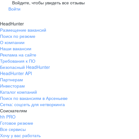
Гусев
Зеленоградск
Войдите, чтобы увидеть все отзывы
Войти
Краснознаменск
Ладушкин
(Калининградская
область)
HeadHunter
Мамоново
Неман
Размещение вакансий
Нестеров
Озерск
Поиск по резюме
(Калининградская
О компании
область)
Наши вакансии
Пионерский
Полесск
Реклама на сайте
Требования к ПО
Правдинск
Светлогорск
(Калининградская
Безопасный HeadHunter
область)
HeadHunter API
Светлый
Славск
Партнерам
Инвесторам
Советск
Черняховск
Каталог компаний
(Калининградская
область)
Поиск по вакансиям в Арсеньеве
Сетка: соцсеть для нетворкинга
Республика Коми
Воркута
Соискателям
Вуктыл
Емва
hh PRO
Инта
Микунь
Готовое резюме
Все сервисы
Печора
Сосногорск
Хочу у вас работать
Усинск
Ухта