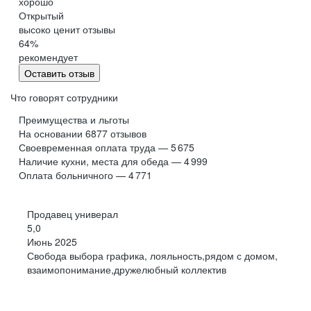
хорошо
Обнинск
Салехард
Открытый
высоко ценит отзывы
Буркина Фасо
Минск
64
%
Гомель
Могилев
рекомендует
Витебск
Гродно
Оставить отзыв
Брест
Архангельская
область
Что говорят сотрудники
Каргополь
Коряжма
Преимущества и льготы
Котлас
Мезень
На основании
6877
отзывов
Своевременная оплата труда — 5 675
Мирный
Новодвинск
(Архангельская
Наличие кухни, места для обеда — 4 999
область)
Оплата больничного — 4 771
Няндома
Онега
Северодвинск
Сольвычегодск
Продавец универал
Шенкурск
Калининградская
5,0
область
Июнь 2025
Багратионовск
Балтийск
Свобода выбора графика, лояльность,рядом с домом,
взаимопонимание,дружелюбный коллектив
Гвардейск
Гурьевск
(Калининградская
область)