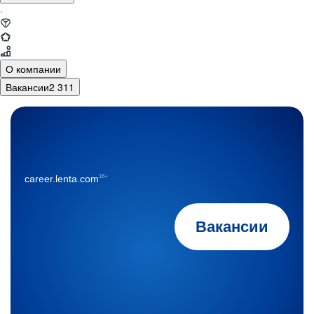
·
О компании
Вакансии
2 311
16+
career.lenta.com
Вакансии