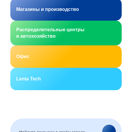
Магазины и производство
Распределительные центры
и автохозяйство
Офис
Lenta Tech
Москва
Санкт-Петербург
Екатеринбург
Новосибирск
Горно-Алтайск
Барнаул
Благовещенск
Архангельск
(Амурская область)
Астрахань
Белгород