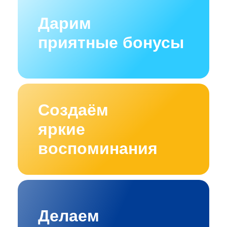
Дарим
приятные бонусы
Создаём
яркие
воспоминания
Делаем