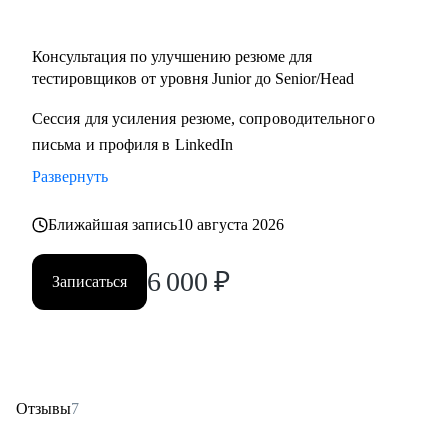
• Начинающий / Junior QA
• Middle/Senior QA
Консультация по улучшению резюме для
• QA Lead
тестировщиков от уровня Junior до Senior/Head
Сессия для усиления резюме, сопроводительного
письма и профиля в LinkedIn
Развернуть
Ближайшая запись
10 августа 2026
6 000
₽
Записаться
Отзывы
7