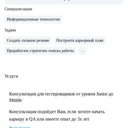
тестирования с командой 15+ человек
• Занималась ручным и автоматизированным
Специализации
тестированием различных продуктов (mobile, web и
Информационные технологии
desktop)
• Занимаюсь построением QA процессов и команды,
Задачи
развитием и интеграции QA в процесс разработки
Создать сильное резюме
Построить карьерный план
продукта
Проработать стратегию поиска работы
...
• Выстраиваю прикладные метрики, средства мониторинга
качества продуктов и не только
• Провела 100+ часов собеседований на позицию QA
manual, QA Auto
Услуги
• Ex-ментор SkyPro курс «Инженер по тестированию ПО»
• Сертифицированный тестировщик ISTQB
Консультация для тестировщиков от уровня Junior до
• Занимаюсь менторством с 2021 года
Middle
Консультация подойдет Вам, если хотите начать
С чем помогу:
карьеру в QA или имеете опыт до 3х лет
• Создание резюме
• Подготовка к собеседованию на различные позиции