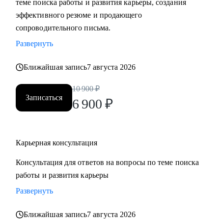
теме поиска работы и развития карьеры, создания
• Составить «продающее» резюме (самостоятельно
эффективного резюме и продающего
пропишу все блоки)
сопроводительного письма.
• Подготовиться к прохождению собеседований любого
Развернуть
формата
• Выбрать между несколькими предложениями о работе и
Ближайшая запись
7 августа 2026
др.
10 900
₽
Записаться
Кому могу помочь:
6 900
₽
Руководителям и специалистам из сфер производства, с/х,
строительства, торговли, услуг, медицины, онлайн-
сервисов и из госструктур по функциям:
Карьерная консультация
• Топ-менеджмент и управление проектами
Консультация для ответов на вопросы по теме поиска
• Административный блок (финансы, юриспруденция, HR,
работы и развития карьеры
ОТиТБ, СБ, ПТО, АХО, GR, секретариат, сметно-
договорная работа)
Развернуть
• Коммерческий блок и логистика, ВЭД
Ближайшая запись
7 августа 2026
• Производственно-технический блок, строительство