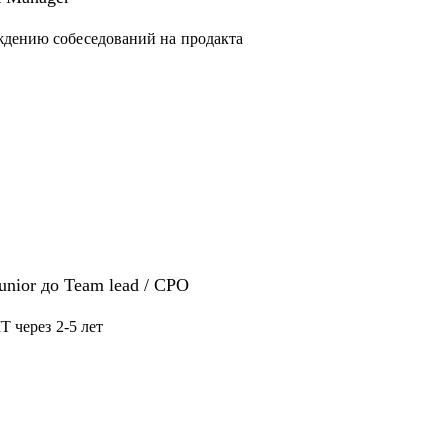
конфликтной ситуации
ждению собеседований на продакта
нерам - советами по карьере, процессам и
как собирать, мотивировать, управлять
Junior до Team lead / CPO
T через 2-5 лет