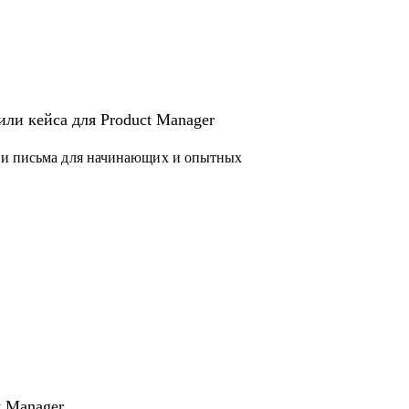
или кейса для Product Manager
 и письма для начинающих и опытных
 законов и подзаконных актов
чера
t Manager