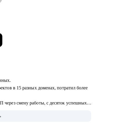
анных.
оектов в 15 разных доменах, потратил более
ЗП через смену работы, с десяток успешных
ь
не.
 по поводу и без, а вообще: