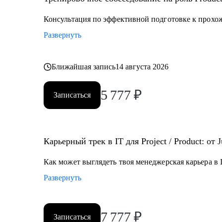
• Разобраться что делать в непонятной проектной / 
Консультация по эффективной подготовке к прохо
Кому могу помочь:
Развернуть
• Junior и Middle проджектам, продактам и продакт оу
работе с продуктом
• Руководителям разных уровней, тимлидам, C-suit - 
Ближайшая запись
14 августа 2026
распределенной командой
5 777
₽
Записаться
Карьерный трек в IT для Project / Product: от 
Как может выглядеть твоя менеджерская карьера в I
Развернуть
7 777
₽
Записаться