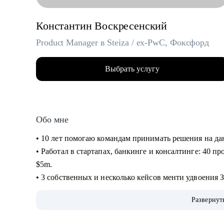
Константин Воскресенский
Product Manager в Steiza / ex-PwC, Фоксфорд
Выбрать услугу
Обо мне
• 10 лет помогаю командам принимать решения на д
• Работал в стартапах, банкинге и консалтинге: 40 пр
$5m.
• 3 собственных и несколько кейсов менти удвоения 
кейсов повышения ЗП на 30+%.
Развернут
• На ты. Не в легкости, но на чилле. Живу в Аргенти
• Люблю циферки, таблички, презенташки, кастдевить