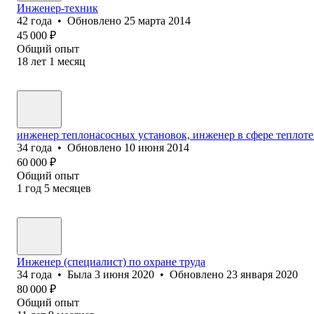
Инженер-техник
42
года
•
Обновлено
25 марта 2014
45 000
₽
Общий опыт
18
лет
1
месяц
инженер теплонасосных установок, инженер в сфере теплот
34
года
•
Обновлено
10 июня 2014
60 000
₽
Общий опыт
1
год
5
месяцев
Инженер (специалист) по охране труда
34
года
•
Была
3 июня 2020
•
Обновлено
23 января 2020
80 000
₽
Общий опыт