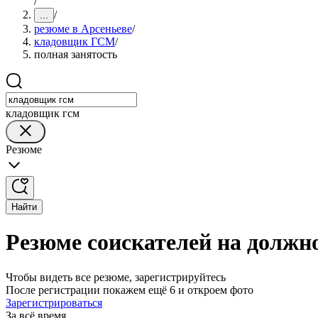
/
/
...
резюме в Арсеньеве
/
кладовщик ГСМ
/
полная занятость
кладовщик гсм
Резюме
Найти
Резюме соискателей на должн
Чтобы видеть все резюме, зарегистрируйтесь
После регистрации покажем ещё 6 и откроем фото
Зарегистрироваться
За всё время