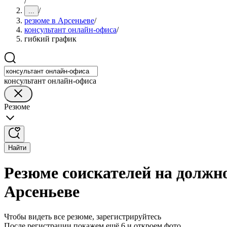
/
/
...
резюме в Арсеньеве
/
консультант онлайн-офиса
/
гибкий график
консультант онлайн-офиса
Резюме
Найти
Резюме соискателей на должн
Арсеньеве
Чтобы видеть все резюме, зарегистрируйтесь
После регистрации покажем ещё 6 и откроем фото