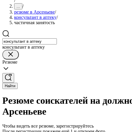
/
/
...
резюме в Арсеньеве
/
консультант в аптеку
/
частичная занятость
консультант в аптеку
Резюме
Найти
Резюме соискателей на должно
Арсеньеве
Чтобы видеть все резюме, зарегистрируйтесь
После регистрации покажем ещё 1 и откроем фото