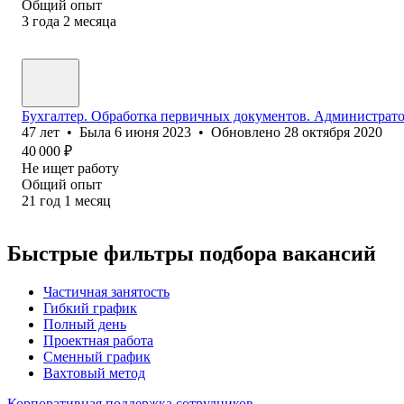
Общий опыт
3
года
2
месяца
Бухгалтер. Обработка первичных документов. Администрато
47
лет
•
Была
6 июня 2023
•
Обновлено
28 октября 2020
40 000
₽
Не ищет работу
Общий опыт
21
год
1
месяц
Быстрые фильтры подбора вакансий
Частичная занятость
Гибкий график
Полный день
Проектная работа
Сменный график
Вахтовый метод
Корпоративная поддержка сотрудников