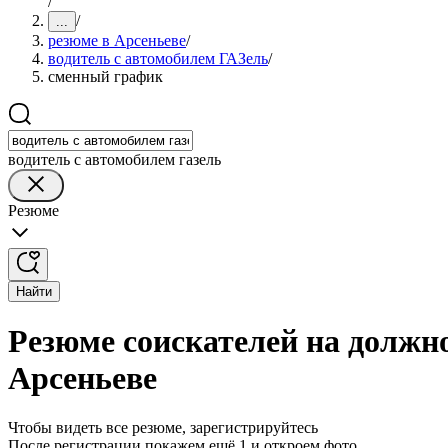
/
/
...
резюме в Арсеньеве
/
водитель с автомобилем ГАЗель
/
сменный график
водитель с автомобилем газель
Резюме
Найти
Резюме соискателей на должн
Арсеньеве
Чтобы видеть все резюме, зарегистрируйтесь
После регистрации покажем ещё 1 и откроем фото