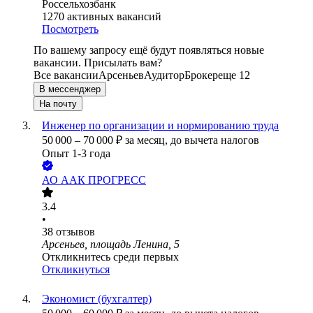
Россельхозбанк
1270
активных вакансий
Посмотреть
По вашему запросу ещё будут появляться новые
вакансии. Присылать вам?
Все вакансии
Арсеньев
Аудитор
Брокер
еще 12
В мессенджер
На почту
Инженер по организации и нормированию труда
50 000
–
70 000
₽
за месяц,
до вычета налогов
Опыт 1-3 года
АО
ААК ПРОГРЕСС
3.4
•
38
отзывов
Арсеньев, площадь Ленина, 5
Откликнитесь среди первых
Откликнуться
Экономист (бухгалтер)