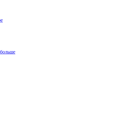
ре
 больше