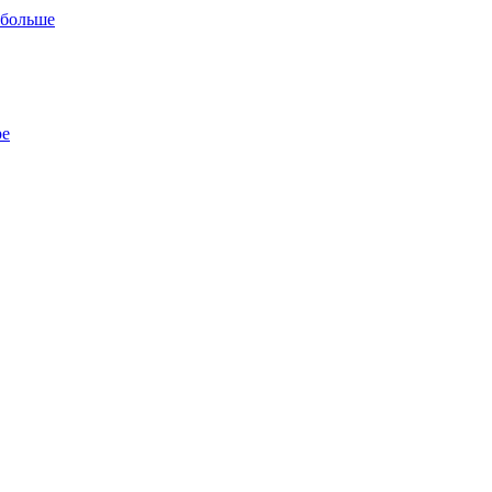
 больше
ре