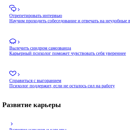
Отрепетировать интервью
Научим проходить собеседование и отвечать на неудобные
Вылечить синдром самозванца
Карьерный психолог поможет чувствовать себя увереннее
Справиться с выгоранием
Психолог поддержит, если не осталось сил на работу
Развитие карьеры
Развитие навыков и карьеры