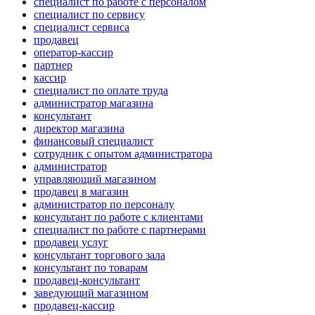
специалист по работе с персоналом
специалист по сервису
специалист сервиса
продавец
оператор-кассир
партнер
кассир
специалист по оплате труда
администратор магазина
консультант
директор магазина
финансовый специалист
сотрудник с опытом администратора
администратор
управляющий магазином
продавец в магазин
администратор по персоналу
консультант по работе с клиентами
специалист по работе с партнерами
продавец услуг
консультант торгового зала
консультант по товарам
продавец-консультант
заведующий магазином
продавец-кассир