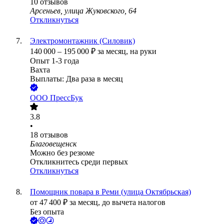
10
отзывов
Арсеньев, улица Жуковского, 64
Откликнуться
Электромонтажник (Силовик)
140 000
–
195 000
₽
за месяц,
на руки
Опыт 1-3 года
Вахта
Выплаты: Два раза в месяц
ООО
ПрессБук
3.8
•
18
отзывов
Благовещенск
Можно без резюме
Откликнитесь среди первых
Откликнуться
Помощник повара в Реми (улица Октябрьская)
от
47 400
₽
за месяц,
до вычета налогов
Без опыта