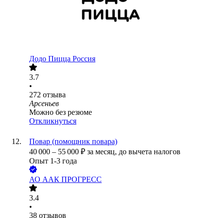
Додо Пицца Россия
3.7
•
272
отзыва
Арсеньев
Можно без резюме
Откликнуться
Повар (помощник повара)
40 000
–
55 000
₽
за месяц,
до вычета налогов
Опыт 1-3 года
АО
ААК ПРОГРЕСС
3.4
•
38
отзывов