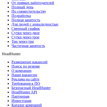
От прямых работодателей
Полный день
По совместительству
Подработка
Полная занятость
Для людей с инвалидностью
Сменный график
Сутки через двое
Сутки через трое
Три через три
Частичная занятость
HeadHunter
Размещение вакансий
Поиск по резюме
О компании
Наши вакансии
Реклама на сайте
Требования к ПО
Безопасный HeadHunter
HeadHunter API
Партнерам
Инвесторам
Каталог компаний