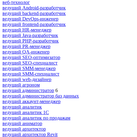
веб-технолог
ведущий Android-разработчик
ведущий backend-разработчик
ведущий DevOps-инженер
ведущий frontend-разработчик
ведущий HR-менеджер
ведущий Java-разработчик
ведущий PHP-разработчик
ведущий PR-менеджер
ведущий QA-инженер
ведущий SEO-оптимизатор
ведущий SEO-специалист
ведущий SMM-менеджер
ведущий SMM-специалист
ведущий web-дизайнер
ведущий агроном
ведущий администратор
6
ведущий администратор баз данных
ведущий аккаунт-менеджер
ведущий аналитик
ведущий аналитик 1С
ведущий аналитик по продажам
ведущий аниматор
ведущий архитектор
ведущий архитектор Revit