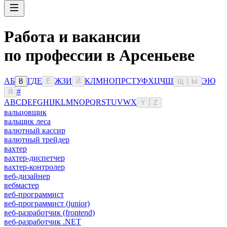
Работа и вакансии
по профессии в Арсеньеве
А
Б
Г
Д
Е
Ж
З
И
К
Л
М
Н
О
П
Р
С
Т
У
Ф
Х
Ц
Ч
Ш
Э
Ю
В
Ё
Й
Щ
Ы
#
Я
A
B
C
D
E
F
G
H
I
J
K
L
M
N
O
P
Q
R
S
T
U
V
W
X
Y
Z
вальцовщик
вальщик леса
валютный кассир
валютный трейдер
вахтер
вахтер-диспетчер
вахтер-контролер
веб-дизайнер
вебмастер
веб-программист
веб-программист (junior)
веб-разработчик (frontend)
веб-разработчик .NET