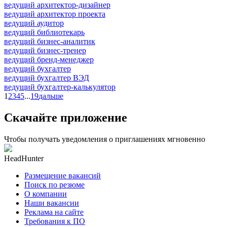
ведущий архитектор-дизайнер
ведущий архитектор проекта
ведущий аудитор
ведущий библиотекарь
ведущий бизнес-аналитик
ведущий бизнес-тренер
ведущий бренд-менеджер
ведущий бухгалтер
ведущий бухгалтер ВЭД
ведущий бухгалтер-калькулятор
1
2
3
4
5
...
19
дальше
Скачайте приложение
Чтобы получать уведомления о приглашениях мгновенно
HeadHunter
Размещение вакансий
Поиск по резюме
О компании
Наши вакансии
Реклама на сайте
Требования к ПО