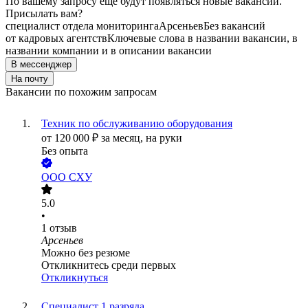
По вашему запросу ещё будут появляться новые вакансии.
Присылать вам?
специалист отдела мониторинга
Арсеньев
Без вакансий
от кадровых агентств
Ключевые слова в названии вакансии, в
названии компании и в описании вакансии
В мессенджер
На почту
Вакансии по похожим запросам
Техник по обслуживанию оборудования
от
120 000
₽
за месяц,
на руки
Без опыта
ООО
СХУ
5.0
•
1
отзыв
Арсеньев
Можно без резюме
Откликнитесь среди первых
Откликнуться
Специалист 1 разряда