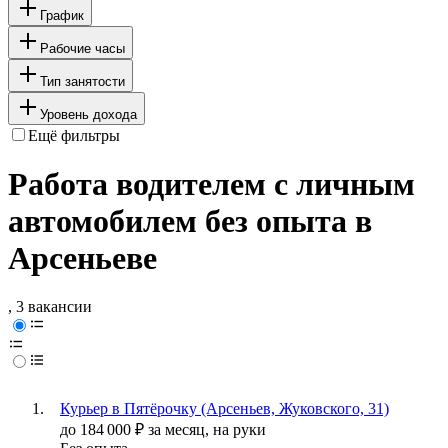
График
Рабочие часы
Тип занятости
Уровень дохода
Ещё фильтры
Работа водителем с личным
автомобилем без опыта в
Арсеньеве
, 3 вакансии
Курьер в Пятёрочку (Арсеньев, Жуковского, 31)
до
184 000
₽
за месяц,
на руки