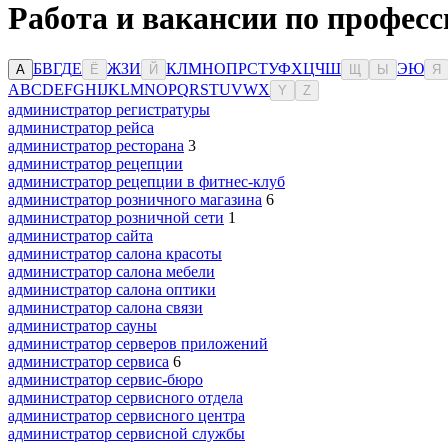
Работа и вакансии по професс
Б
В
Г
Д
Е
Ж
З
И
К
Л
М
Н
О
П
Р
С
Т
У
Ф
Х
Ц
Ч
Ш
Э
Ю
А
Ё
Й
Щ
Ы
Я
A
B
C
D
E
F
G
H
I
J
K
L
M
N
O
P
Q
R
S
T
U
V
W
X
Y
Z
администратор регистратуры
администратор рейса
администратор ресторана
3
администратор рецепции
администратор рецепции в фитнес-клуб
администратор розничного магазина
6
администратор розничной сети
1
администратор сайта
администратор салона красоты
администратор салона мебели
администратор салона оптики
администратор салона связи
администратор сауны
администратор серверов приложений
администратор сервиса
6
администратор сервис-бюро
администратор сервисного отдела
администратор сервисного центра
администратор сервисной службы