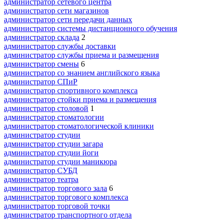
администратор сетевого центра
администратор сети магазинов
администратор сети передачи данных
администратор системы дистанционного обучения
администратор склада
2
администратор службы доставки
администратор службы приема и размещения
администратор смены
6
администратор со знанием английского языка
администратор СПиР
администратор спортивного комплекса
администратор стойки приема и размещения
администратор столовой
1
администратор стоматологии
администратор стоматологической клиники
администратор студии
администратор студии загара
администратор студии йоги
администратор студии маникюра
администратор СУБД
администратор театра
администратор торгового зала
6
администратор торгового комплекса
администратор торговой точки
администратор транспортного отдела