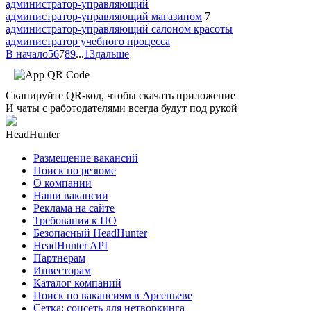
администратор-управляющий
администратор-управляющий магазином
7
администратор-управляющий салоном красоты
администратор учебного процесса
В начало
5
6
7
8
9
...
13
дальше
Сканируйте QR-код, чтобы скачать приложение
И чаты с работодателями всегда будут под рукой
HeadHunter
Размещение вакансий
Поиск по резюме
О компании
Наши вакансии
Реклама на сайте
Требования к ПО
Безопасный HeadHunter
HeadHunter API
Партнерам
Инвесторам
Каталог компаний
Поиск по вакансиям в Арсеньеве
Сетка: соцсеть для нетворкинга