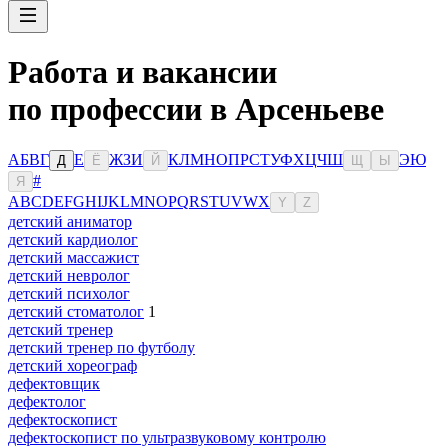
Работа и вакансии
по профессии в Арсеньеве
А
Б
В
Г
Е
Ж
З
И
К
Л
М
Н
О
П
Р
С
Т
У
Ф
Х
Ц
Ч
Ш
Э
Ю
Д
Ё
Й
Щ
Ы
#
Я
A
B
C
D
E
F
G
H
I
J
K
L
M
N
O
P
Q
R
S
T
U
V
W
X
Y
Z
детский аниматор
детский кардиолог
детский массажист
детский невролог
детский психолог
детский стоматолог
1
детский тренер
детский тренер по футболу
детский хореограф
дефектовщик
дефектолог
дефектоскопист
дефектоскопист по ультразвуковому контролю