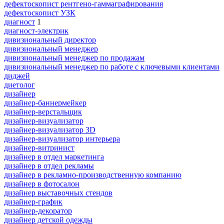
дефектоскопист рентгено-гаммаграфирования
дефектоскопист УЗК
диагност
1
диагност-электрик
дивизиональный директор
дивизиональный менеджер
дивизиональный менеджер по продажам
дивизиональный менеджер по работе с ключевыми клиентами
диджей
диетолог
дизайнер
дизайнер-баннермейкер
дизайнер-верстальщик
дизайнер-визуализатор
дизайнер-визуализатор 3D
дизайнер-визуализатор интерьера
дизайнер-витринист
дизайнер в отдел маркетинга
дизайнер в отдел рекламы
дизайнер в рекламно-производственную компанию
дизайнер в фотосалон
дизайнер выставочных стендов
дизайнер-график
дизайнер-декоратор
дизайнер детской одежды