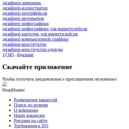
дизайнер-замерщик
дизайнер-иллюстратор
дизайнер интерфейсов
дизайнер интерьеров
дизайнер инфографики
дизайнер инфографики для маркетплейсов
дизайнер карточек для маркетплейсов
дизайнер компьютерной графики
дизайнер-конструктор
дизайнер-конструктор одежды
1
2
3
4
5
...
8
дальше
Скачайте приложение
Чтобы получать уведомления о приглашениях мгновенно
HeadHunter
Размещение вакансий
Поиск по резюме
О компании
Наши вакансии
Реклама на сайте
Требования к ПО