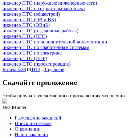
инженер ПТО (наружные инженерные сети)
инженер ПТО на строительный объект
инженер ПТО (общестрой)
инженер ПТО (ОВ и ВК)
инженер ПТО (ОВиК)
инженер ПТО (отделочные работы)
инженер ПТО (ПГС)
инженер ПТО по исполнительной документации
инженер ПТО по слаботочным системам
инженер ПТО по электрике
инженер ПТО (ППР)
инженер ПТО (проектировщик)
В начало
8
9
10
11
12
...
15
дальше
Скачайте приложение
Чтобы получать уведомления о приглашениях мгновенно
HeadHunter
Размещение вакансий
Поиск по резюме
О компании
Наши вакансии