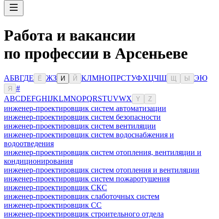
Работа и вакансии
по профессии в Арсеньеве
А
Б
В
Г
Д
Е
Ж
З
К
Л
М
Н
О
П
Р
С
Т
У
Ф
Х
Ц
Ч
Ш
Э
Ю
Ё
И
Й
Щ
Ы
#
Я
A
B
C
D
E
F
G
H
I
J
K
L
M
N
O
P
Q
R
S
T
U
V
W
X
Y
Z
инженер-проектировщик систем автоматизации
инженер-проектировщик систем безопасности
инженер-проектировщик систем вентиляции
инженер-проектировщик систем водоснабжения и
водоотведения
инженер-проектировщик систем отопления, вентиляции и
кондиционирования
инженер-проектировщик систем отопления и вентиляции
инженер-проектировщик систем пожаротушения
инженер-проектировщик СКС
инженер-проектировщик слаботочных систем
инженер-проектировщик СС
инженер-проектировщик строительного отдела