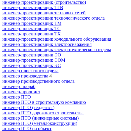
инженер-проектировщик (строительство)
инженер-проектировщик ТГВ
инженер-проектировщик тепловых сетей
инженер-проектировщик технологического отдела
инженер-проектировщик ТМ
инженер-проектировщик ТС
инженер-проектировщик ТХ
инженер-проектировщик холодильного оборудования
инженер-проектировщик электроснабжения
инженер-проектировщик электротехнического отдела
инженер-проектировщик ЭО
инженер-проектировщик ЭОМ
инженер-проектировщик ЭС
инженер проектного отдела
инженер производства
4
инженер производственного отдела
инженер-прораб
инженер-прочнист
инженер ПТО
инженер ПТО в строительную компанию
инженер ПТО (геодезист)
инженер ПТО дорожного строительства
инженер ПТО (инженерные системы)
инженер ПТО (металлоконструкции)
инженер ПТО на объект