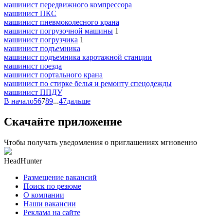
машинист передвижного компрессора
машинист ПКС
машинист пневмоколесного крана
машинист погрузочной машины
1
машинист погрузчика
1
машинист подъемника
машинист подъемника каротажной станции
машинист поезда
машинист портального крана
машинист по стирке белья и ремонту спецодежды
машинист ППДУ
В начало
5
6
7
8
9
...
47
дальше
Скачайте приложение
Чтобы получать уведомления о приглашениях мгновенно
HeadHunter
Размещение вакансий
Поиск по резюме
О компании
Наши вакансии
Реклама на сайте