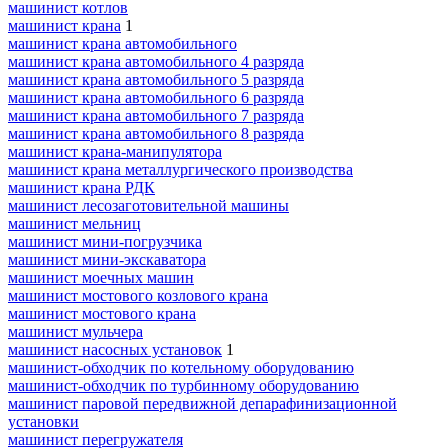
машинист котлов
машинист крана
1
машинист крана автомобильного
машинист крана автомобильного 4 разряда
машинист крана автомобильного 5 разряда
машинист крана автомобильного 6 разряда
машинист крана автомобильного 7 разряда
машинист крана автомобильного 8 разряда
машинист крана-манипулятора
машинист крана металлургического производства
машинист крана РДК
машинист лесозаготовительной машины
машинист мельниц
машинист мини-погрузчика
машинист мини-экскаватора
машинист моечных машин
машинист мостового козлового крана
машинист мостового крана
машинист мульчера
машинист насосных установок
1
машинист-обходчик по котельному оборудованию
машинист-обходчик по турбинному оборудованию
машинист паровой передвижной депарафинизационной
установки
машинист перегружателя