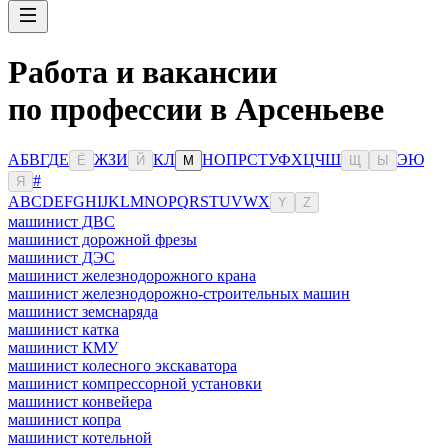
Работа и вакансии
по профессии в Арсеньеве
А
Б
В
Г
Д
Е
Ж
З
И
К
Л
Н
О
П
Р
С
Т
У
Ф
Х
Ц
Ч
Ш
Э
Ю
Ё
Й
М
Щ
Ы
#
Я
A
B
C
D
E
F
G
H
I
J
K
L
M
N
O
P
Q
R
S
T
U
V
W
X
Y
Z
машинист ДВС
машинист дорожной фрезы
машинист ДЭС
машинист железнодорожного крана
машинист железнодорожно-строительных машин
машинист земснаряда
машинист катка
машинист КМУ
машинист колесного экскаватора
машинист компрессорной установки
машинист конвейера
машинист копра
машинист котельной