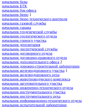
начальник базы
начальник БТК
начальник бэк-офиса
начальник бюро
1
начальник бюро технического контроля
начальник газовой службы
начальник гаража
начальник геодезической службы
начальник геологического отдела
начальник горного участка
начальник депозитария
начальник диспетчерской службы
начальник договорного отдела
начальник договорно-правового отдела
начальник дополнительного офиса
2
начальник дорожно-строительной лаборатории
начальник железнодорожного участка
1
начальник железнодорожного цеха
начальник животноводческого комплекса
начальник заготовительного участка
начальник инженерно-технического отдела
начальник инструментального участка
начальник инструментального цеха
начальник информационно-технического отдела
начальник испытательной лаборатории