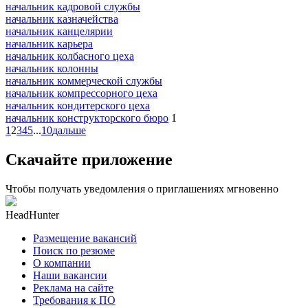
начальник кадровой службы
начальник казначейства
начальник канцелярии
начальник карьера
начальник колбасного цеха
начальник колонны
начальник коммерческой службы
начальник компрессорного цеха
начальник кондитерского цеха
начальник конструкторского бюро
1
1
2
3
4
5
...
10
дальше
Скачайте приложение
Чтобы получать уведомления о приглашениях мгновенно
HeadHunter
Размещение вакансий
Поиск по резюме
О компании
Наши вакансии
Реклама на сайте
Требования к ПО