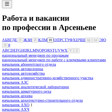
Работа и вакансии
по профессии в Арсеньеве
А
Б
В
Г
Д
Е
Ж
З
И
К
Л
М
О
П
Р
С
Т
У
Ф
Х
Ц
Ч
Ш
Э
Ю
Ё
Й
Н
Щ
Ы
#
Я
A
B
C
D
E
F
G
H
I
J
K
L
M
N
O
P
Q
R
S
T
U
V
W
X
Y
Z
национальный менеджер по продажам
национальный менеджер по работе с ключевыми клиентами
начальник абонентского отдела
начальник автоколонны
начальник автохозяйства
начальник административно-хозяйственного участка
начальник АЗС
начальник аналитической лаборатории
начальник арматурного цеха
начальник архива
начальник архитектурно-строительного отдела
начальник АХО
1
начальник АХЧ