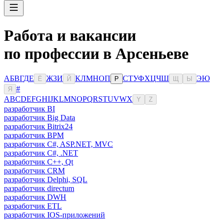
Работа и вакансии
по профессии в Арсеньеве
А
Б
В
Г
Д
Е
Ж
З
И
К
Л
М
Н
О
П
С
Т
У
Ф
Х
Ц
Ч
Ш
Э
Ю
Ё
Й
Р
Щ
Ы
#
Я
A
B
C
D
E
F
G
H
I
J
K
L
M
N
O
P
Q
R
S
T
U
V
W
X
Y
Z
разработчик BI
разработчик Big Data
разработчик Bitrix24
разработчик BPM
разработчик C#, ASP.NET, MVC
разработчик C#, .NET
разработчик C++, Qt
разработчик CRM
разработчик Delphi, SQL
разработчик directum
разработчик DWH
разработчик ETL
разработчик IOS-приложений