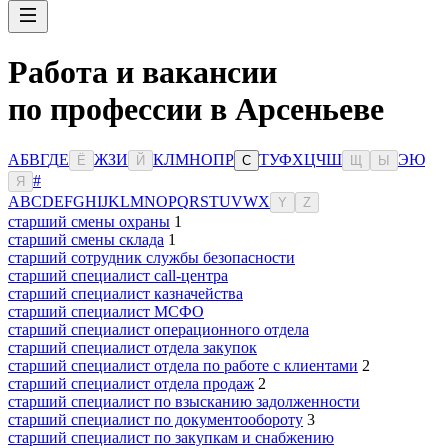
Работа и вакансии
по профессии в Арсеньеве
А
Б
В
Г
Д
Е
Ж
З
И
К
Л
М
Н
О
П
Р
Т
У
Ф
Х
Ц
Ч
Ш
Э
Ю
Ё
Й
С
Щ
Ы
#
Я
A
B
C
D
E
F
G
H
I
J
K
L
M
N
O
P
Q
R
S
T
U
V
W
X
Y
Z
старший смены охраны
1
старший смены склада
1
старший сотрудник службы безопасности
старший специалист call-центра
старший специалист казначейства
старший специалист МСФО
старший специалист операционного отдела
старший специалист отдела закупок
старший специалист отдела по работе с клиентами
2
старший специалист отдела продаж
2
старший специалист по взысканию задолженности
старший специалист по документообороту
3
старший специалист по закупкам и снабжению