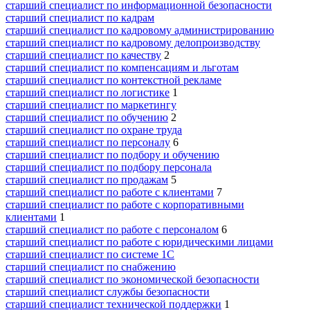
старший специалист по информационной безопасности
старший специалист по кадрам
старший специалист по кадровому администрированию
старший специалист по кадровому делопроизводству
старший специалист по качеству
2
старший специалист по компенсациям и льготам
старший специалист по контекстной рекламе
старший специалист по логистике
1
старший специалист по маркетингу
старший специалист по обучению
2
старший специалист по охране труда
старший специалист по персоналу
6
старший специалист по подбору и обучению
старший специалист по подбору персонала
старший специалист по продажам
5
старший специалист по работе с клиентами
7
старший специалист по работе с корпоративными
клиентами
1
старший специалист по работе с персоналом
6
старший специалист по работе с юридическими лицами
старший специалист по системе 1С
старший специалист по снабжению
старший специалист по экономической безопасности
старший специалист службы безопасности
старший специалист технической поддержки
1