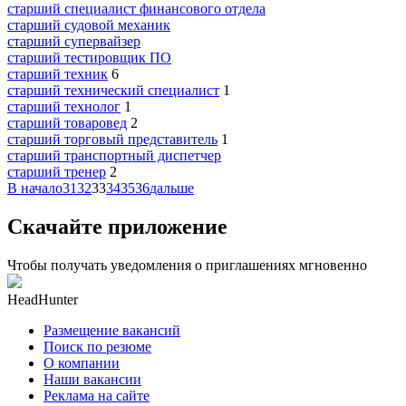
старший специалист финансового отдела
старший судовой механик
старший супервайзер
старший тестировщик ПО
старший техник
6
старший технический специалист
1
старший технолог
1
старший товаровед
2
старший торговый представитель
1
старший транспортный диспетчер
старший тренер
2
В начало
31
32
33
34
35
36
дальше
Скачайте приложение
Чтобы получать уведомления о приглашениях мгновенно
HeadHunter
Размещение вакансий
Поиск по резюме
О компании
Наши вакансии
Реклама на сайте