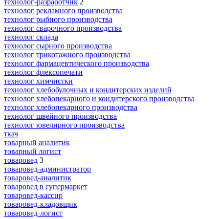
технолог-разработчик
2
технолог рекламного производства
технолог рыбного производства
технолог сварочного производства
технолог склада
технолог сырного производства
технолог трикотажного производства
технолог фармацевтического производства
технолог флексопечати
технолог химчистки
технолог хлебобулочных и кондитерских изделий
технолог хлебопекарного и кондитерского производства
технолог хлебопекарного производства
технолог швейного производства
технолог ювелирного производства
ткач
товарный аналитик
товарный логист
товаровед
3
товаровед-администратор
товаровед-аналитик
товаровед в супермаркет
товаровед-кассир
товаровед-кладовщик
товаровед-логист