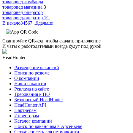
товаровед ломбарда
товаровед магазина
3
товаровед-оператор
товаровед-оператор 1С
В начало
3
4
5
6
7
...
9
дальше
Сканируйте QR-код, чтобы скачать приложение
И чаты с работодателями всегда будут под рукой
HeadHunter
Размещение вакансий
Поиск по резюме
О компании
Наши вакансии
Реклама на сайте
Требования к ПО
Безопасный HeadHunter
HeadHunter API
Партнерам
Инвесторам
Каталог компаний
Поиск по вакансиям в Арсеньеве
Сетка: соцсеть для нетворкинга