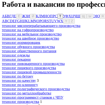
Работа и вакансии по професс
А
Б
В
Г
Д
Е
Ж
З
И
К
Л
М
Н
О
П
Р
С
У
Ф
Х
Ц
Ч
Ш
Э
Ю
Ё
Й
Т
Щ
Ы
Я
A
B
C
D
E
F
G
H
I
J
K
L
M
N
O
P
Q
R
S
T
U
V
W
X
Y
Z
технолог мясоперерабатывающего производства
технолог на гофропроизводство
технолог на мебельное производство
технолог на швейное производство
технолог-нормировщик
технолог обувного производства
технолог общественного питания
технолог одежды
технолог пекарни
технолог пивоваренного производства
технолог пищевого производства
технолог пищевой промышленности
технолог по бетону
технолог по качеству
3
технолог по клинингу
технолог полиграфического производства
технолог по металлообработке
технолог-программист станков с ЧПУ
технолог производства
1