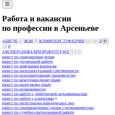
Работа и вакансии
по профессии в Арсеньеве
А
Б
В
Г
Д
Е
Ж
З
И
К
Л
М
Н
О
П
Р
С
Т
У
Ф
Х
Ц
Ч
Ш
Э
Ё
Й
Щ
Ы
Ю
#
Я
A
B
C
D
E
F
G
H
I
J
K
L
M
N
O
P
Q
R
S
T
U
V
W
X
Y
Z
юрист по гражданским делам
юрист по договорной работе
юрист по земельным вопросам
юрист по интеллектуальной собственности
юрист по исполнительному производству
юрист по международному праву
юрист по налоговому праву
юрист по недвижимости
юрист по работе с дебиторской задолженностью
юрист по работе с клиентами
1
юрист по регистрации юридических лиц
юрист по сопровождению сделок с недвижимостью
юрист по судебно-претензионной работе