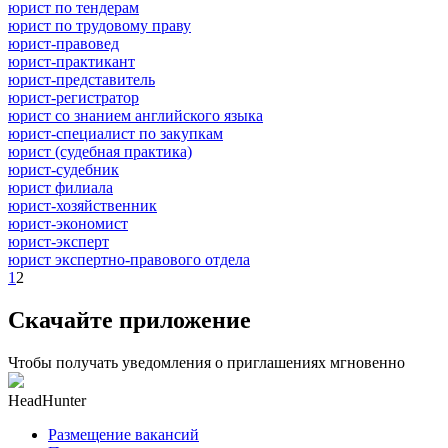
юрист по тендерам
юрист по трудовому праву
юрист-правовед
юрист-практикант
юрист-представитель
юрист-регистратор
юрист со знанием английского языка
юрист-специалист по закупкам
юрист (судебная практика)
юрист-судебник
юрист филиала
юрист-хозяйственник
юрист-экономист
юрист-эксперт
юрист экспертно-правового отдела
1
2
Скачайте приложение
Чтобы получать уведомления о приглашениях мгновенно
HeadHunter
Размещение вакансий